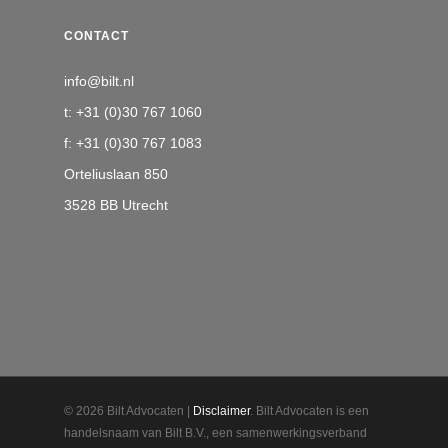
CONTACT
info@bilt.nl
t: +31 (0)30 767 1060
f: +31 (0)30 767 1083
Orteliuslaan 850
3528 BB Utrecht
© 2026 Bilt Advocaten |
Disclaimer
. Bilt Advocaten is een
handelsnaam van Bilt B.V., een samenwerkingsverband