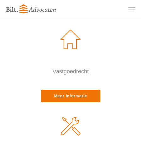
Skip
Men
to
main
content
Vastgoedrecht
Meer Informatie