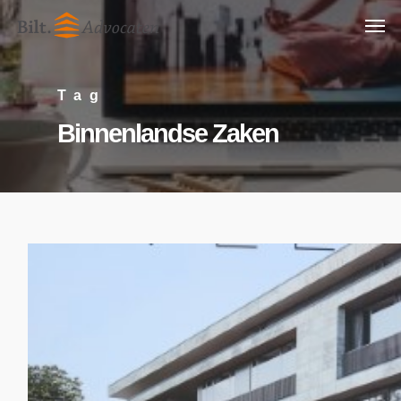
Skip
Men
to
main
Tag
content
Binnenlandse Zaken