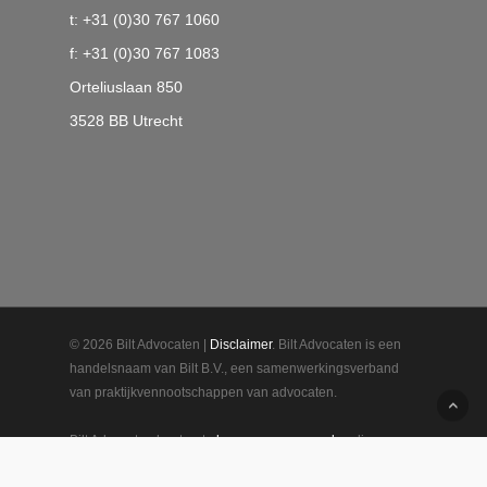
t: +31 (0)30 767 1060
f: +31 (0)30 767 1083
Orteliuslaan 850
3528 BB Utrecht
© 2026 Bilt Advocaten |
Disclaimer
. Bilt Advocaten is een
handelsnaam van Bilt B.V., een samenwerkingsverband
van praktijkvennootschappen van advocaten.
Bilt Advocaten hanteert
algemene voorwaarden
die een
beperking van beroepsaansprakelijkheid bevatten. Bilt