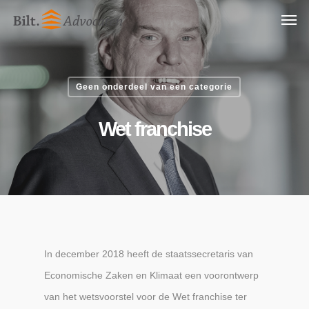
Skip
Men
to
main
content
Geen onderdeel van een categorie
Wet franchise
In december 2018 heeft de staatssecretaris van
Economische Zaken en Klimaat een voorontwerp
van het wetsvoorstel voor de Wet franchise ter