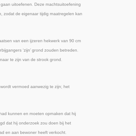
s gaan uitoefenen. Deze machtsuitoefening
jn, zodat de eigenaar tijdig maatregelen kan
laatsen van een ijzeren hekwerk van 90 cm
bijgangers ‘zijn’ grond zouden betreden.
aar te zijn van de strook grond.
ordt vermoed aanwezig te zijn; het
js had kunnen en moeten opmaken dat hij
d dat hij onderzoek zou doen bij het
had en aan bewoner heeft verkocht.