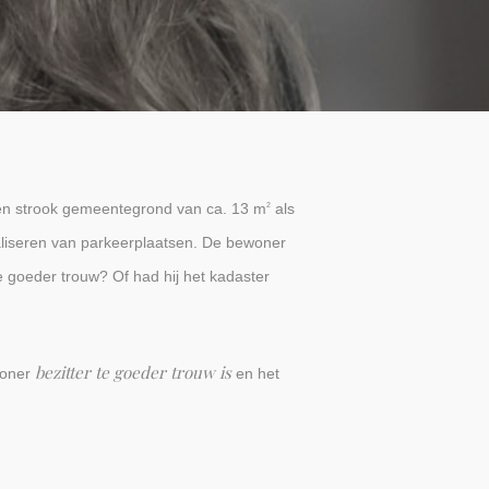
een strook gemeentegrond van ca. 13 m
als
2
liseren van parkeerplaatsen. De bewoner
e goeder trouw? Of had hij het kadaster
bezitter te goeder trouw is
woner
en het