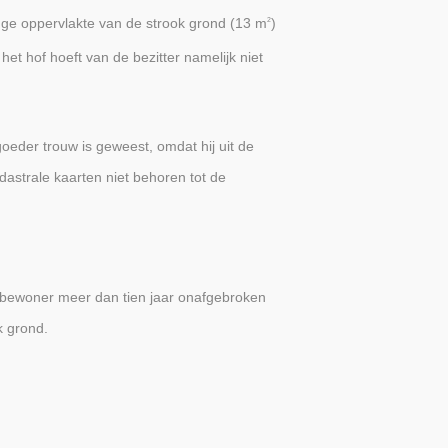
nge oppervlakte van de strook grond (13 m
)
2
et hof hoeft van de bezitter namelijk niet
goeder trouw is geweest, omdat hij uit de
astrale kaarten niet behoren tot de
 bewoner meer dan tien jaar onafgebroken
k grond.