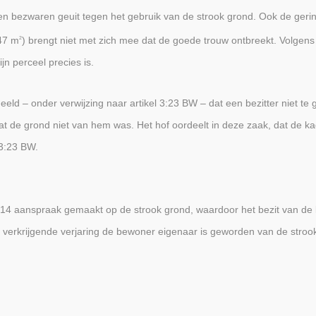
en bezwaren geuit tegen het gebruik van de strook grond. Ook de geri
147 m
) brengt niet met zich mee dat de goede trouw ontbreekt. Volgens h
2
jn perceel precies is.
eld – onder verwijzing naar artikel 3:23 BW – dat een bezitter niet te 
de grond niet van hem was. Het hof oordeelt in deze zaak, dat de kad
 3:23 BW.
014 aanspraak gemaakt op de strook grond, waardoor het bezit van de
r verkrijgende verjaring de bewoner eigenaar is geworden van de stroo