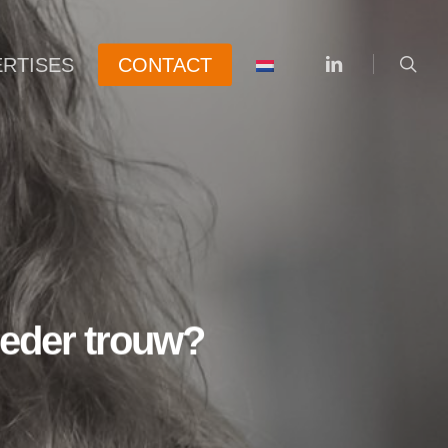
searc
linkedin
ERTISES
CONTACT
goeder trouw?