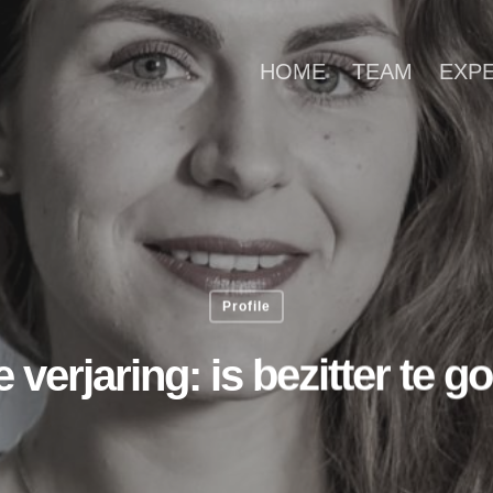
HOME
TEAM
EXP
Profile
 verjaring: is bezitter te 