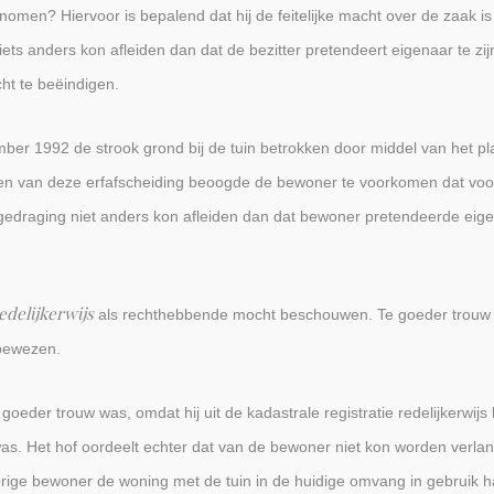
omen? Hiervoor is bepalend dat hij de feitelijke macht over de zaak i
iets anders kon afleiden dan dat de bezitter pretendeert eigenaar te zi
ht te beëindigen.
er 1992 de strook grond bij de tuin betrokken door middel van het p
sen van deze erfafscheiding beoogde de bewoner te voorkomen dat voor
gedraging niet anders kon afleiden dan dat bewoner pretendeerde eigen
edelijkerwijs
als rechthebbende mocht beschouwen. Te goeder trouw w
bewezen.
goeder trouw was, omdat hij uit de kadastrale registratie redelijkerwi
. Het hof oordeelt echter dat van de bewoner niet kon worden verlang
 vorige bewoner de woning met de tuin in de huidige omvang in gebruik 