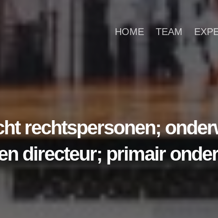
HOME
TEAM
EXP
cht rechtspersonen; onder
n directeur; primair onder