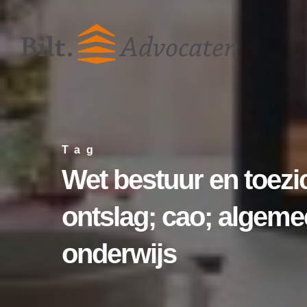
Skip
to
main
content
Tag
Wet bestuur en toezi
ontslag; cao; algemee
onderwijs