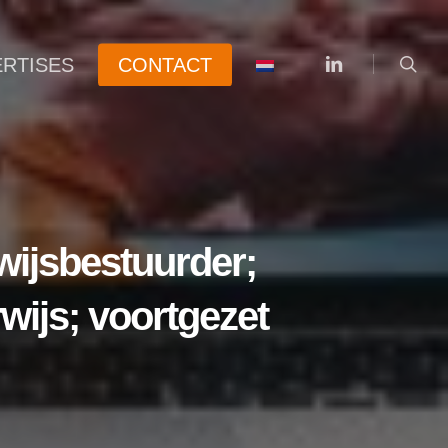
searc
linkedin
ERTISES
CONTACT
wijsbestuurder;
wijs; voortgezet