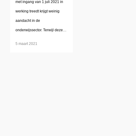
met ingang van 1 juli 2021 in
werking treedt krijgt weinig
aandacht in de
onderwijssector. Terwijl deze…
5 maart 2021
CONTACT
info@bilt.nl
t: +31 (0)30 767 1060
f: +31 (0)30 767 1083