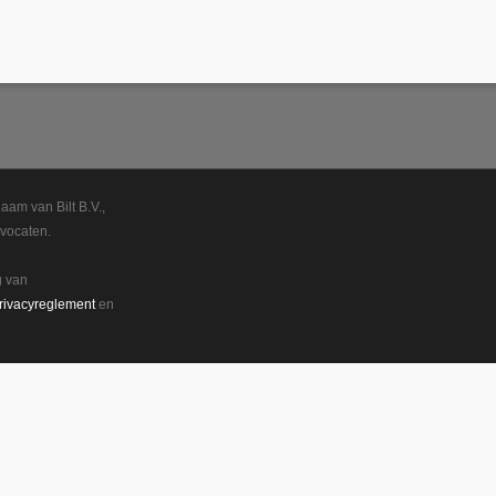
aam van Bilt B.V.,
vocaten.
g van
rivacyreglement
en