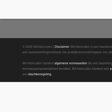
Orteliuslaan 850
3528 BB Utrecht
© 2026 Bilt Advocaten |
Disclaimer
. Bilt Advocaten is een handelsn
een samenwerkingsverband van praktijkvennootschappen van ad
Bilt Advocaten hanteert
algemene voorwaarden
die een beperkin
beroepsaansprakelijkheid bevatten. Bilt Advocaten hanteert een
p
een
klachtenregeling
.