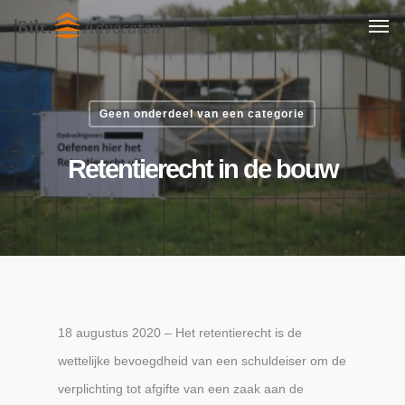
Skip
Men
to
main
content
Geen onderdeel van een categorie
Retentierecht in de bouw
18 augustus 2020 – Het retentierecht is de
wettelijke bevoegdheid van een schuldeiser om de
verplichting tot afgifte van een zaak aan de