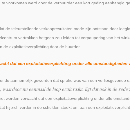
ng te voorkomen werd door de verhuurder een kort geding aanhangig 
t de teleurstellende verkoopresultaten mede zijn ontstaan door leegl
nkelcentrum vertrokken hetgeen zou leiden tot verpaupering van het win
de exploitatieverplichting door de huurder.
acht dat een exploitatieverplichting onder alle omstandighede
ende aannemelijk geworden dat sprake was van een verliesgevende explo
waardoor nu eenmaal de loop eruit raakt, ligt dat ook in de rede”
et worden verwacht dat een exploitatieverplichting onder alle omstan
t hij zich verder in de schulden steekt om aan een exploitatieverplicht