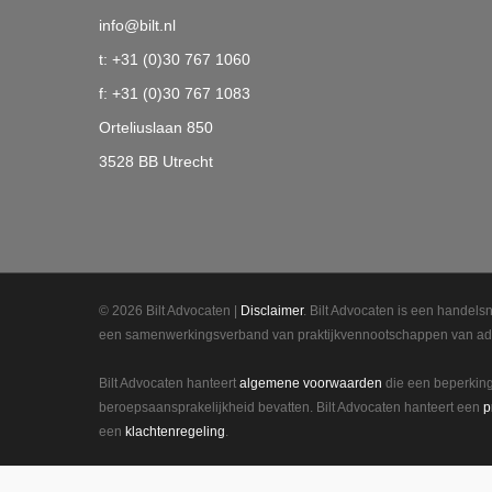
info@bilt.nl
t: +31 (0)30 767 1060
f: +31 (0)30 767 1083
Orteliuslaan 850
3528 BB Utrecht
© 2026 Bilt Advocaten |
Disclaimer
. Bilt Advocaten is een handelsn
een samenwerkingsverband van praktijkvennootschappen van ad
Bilt Advocaten hanteert
algemene voorwaarden
die een beperkin
beroepsaansprakelijkheid bevatten. Bilt Advocaten hanteert een
p
een
klachtenregeling
.