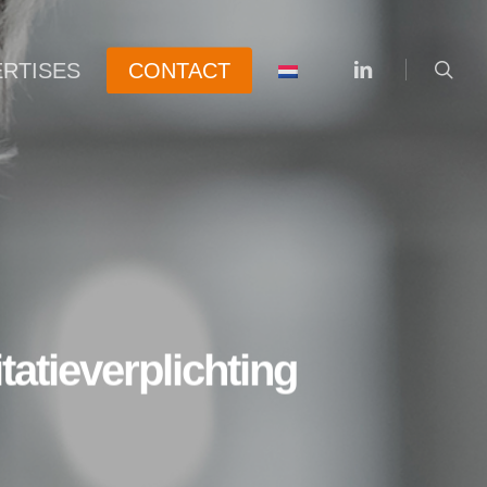
searc
linkedin
ERTISES
CONTACT
atieverplichting