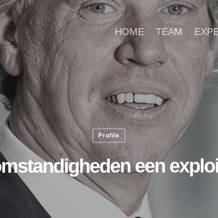
HOME
TEAM
EXP
Profile
 omstandigheden een exploit