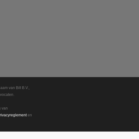
aam van Bilt B.V.,
vocaten.
g van
rivacyreglement
en