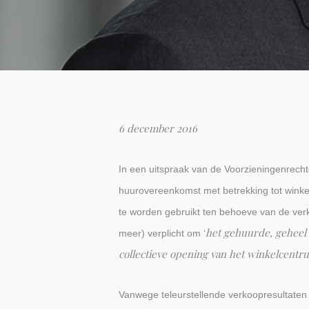
6 december 2016
In een uitspraak van de Voorzieningenrech
huurovereenkomst met betrekking tot winke
te worden gebruikt ten behoeve van de verk
het gehuurde, geheel 
meer) verplicht om ‘
collectieve opening van het winkelcentru
Vanwege teleurstellende verkoopresultaten