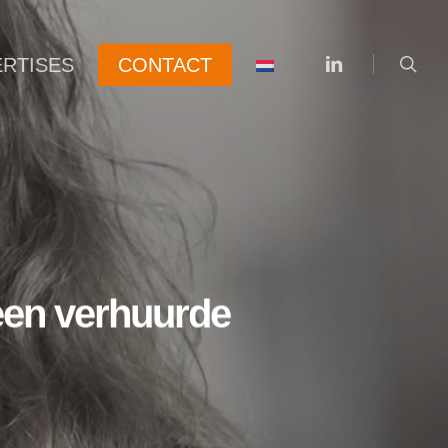
searc
linkedin
ERTISES
CONTACT
een verhuurde