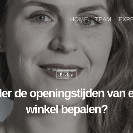
HOME
TEAM
EXP
Profile
er de openingstijden van 
winkel bepalen?