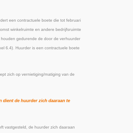
dert een contractuele boete die tot februari
mst winkelruimte en andere bedrijfsruimte
en houden gedurende de door de verhuurder
kel 6.4). Huurder is een contractuele boete
pt zich op vernietiging/matiging van de
n dient de huurder zich daaraan te
eft vastgesteld, de huurder zich daaraan