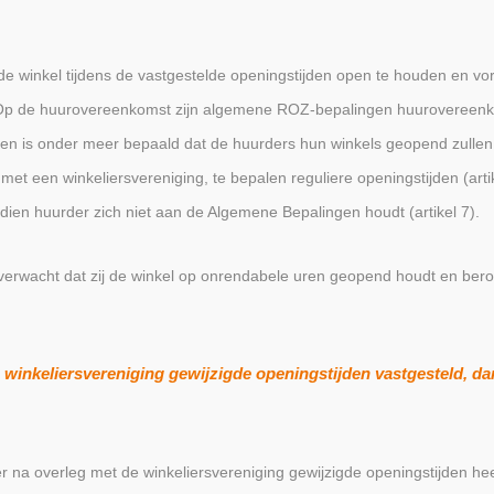
 de winkel tijdens de vastgestelde openingstijden open te houden en vor
 Op de huurovereenkomst zijn algemene ROZ-bepalingen huurovereenko
gen is onder meer bepaald dat de huurders hun winkels geopend zull
met een winkeliersvereniging, te bepalen reguliere openingstijden (arti
ndien huurder zich niet aan de Algemene Bepalingen houdt (artikel 7).
 verwacht dat zij de winkel op onrendabele uren geopend houdt en beroe
 winkeliersvereniging gewijzigde openingstijden vastgesteld, da
er na overleg met de winkeliersvereniging gewijzigde openingstijden he