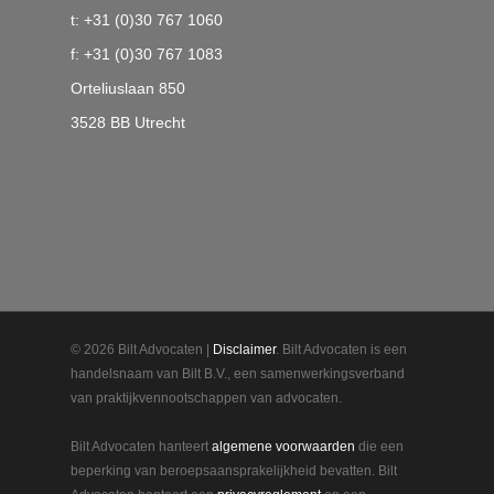
t: +31 (0)30 767 1060
f: +31 (0)30 767 1083
Orteliuslaan 850
3528 BB Utrecht
© 2026 Bilt Advocaten |
Disclaimer
. Bilt Advocaten is een
handelsnaam van Bilt B.V., een samenwerkingsverband
van praktijkvennootschappen van advocaten.
Bilt Advocaten hanteert
algemene voorwaarden
die een
beperking van beroepsaansprakelijkheid bevatten. Bilt