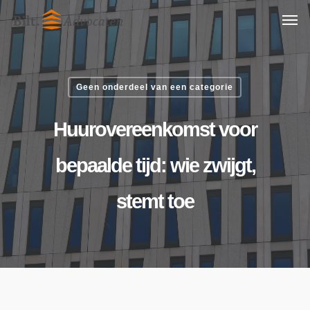
Skip
Men
to
main
content
Geen onderdeel van een categorie
Huurovereenkomst voor
bepaalde tijd: wie zwijgt,
stemt toe