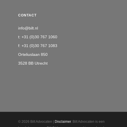
CONTACT
info@bilt.nl
t: +31 (0)30 767 1060
f: +31 (0)30 767 1083
Orteliuslaan 850
3528 BB Utrecht
© 2026 Bilt Advocaten |
Disclaimer
. Bilt Advocaten is een