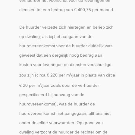
verhuurder het voorschot voor de leveringen en
diensten tot een bedrag van € 400,75 per maand.
De huurder verzette zich hiertegen en beriep zich
op dwaling; als bij het aangaan van de
huurovereenkomst voor de huurder duidelijk was
geweest dat een dergelijk hoog bedrag aan
kosten voor leveringen en diensten verschuldigd
zou zijn (circa € 220 per m
/jaar in plaats van circa
2
€ 20 per m
/jaar zoals door de verhuurder
2
gespecificeerd bij aanvang van de
huurovereenkomst), was de huurder de
huurovereenkomst niet aangegaan, althans niet
onder dezelfde voorwaarden. Op grond van
dwaling verzocht de huurder de rechter om de