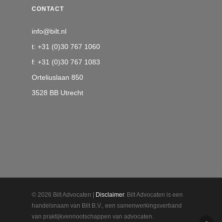
CONTACT
info@bilt.nl
t: +31 (0)30 767 1060
f: +31 (0)30 767 1083
Orteliuslaan 850
3528 BB Utrecht
© 2026 Bilt Advocaten |
Disclaimer
. Bilt Advocaten is een
handelsnaam van Bilt B.V., een samenwerkingsverband
van praktijkvennootschappen van advocaten.