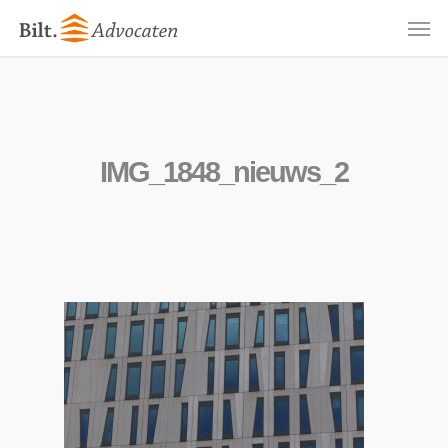
Skip
Men
to
main
content
IMG_1848_nieuws_2