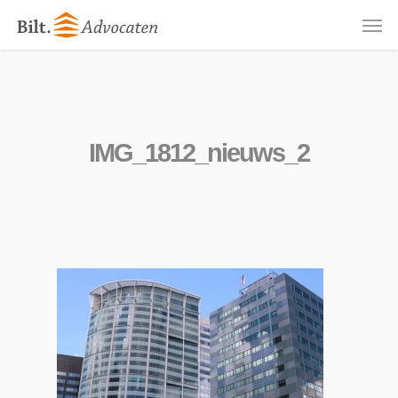
Skip
Men
to
main
content
IMG_1812_nieuws_2