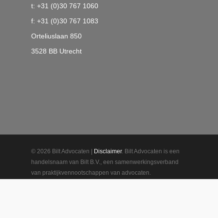
t: +31 (0)30 767 1060
f: +31 (0)30 767 1083
Orteliuslaan 850
3528 BB Utrecht
© 2026 Bilt Advocaten |
Disclaimer
. Bilt Advocaten is een
handelsnaam van Bilt B.V., een samenwerkingsverband
van praktijkvennootschappen van advocaten.
Bilt Advocaten hanteert
algemene voorwaarden
die een
beperking van beroepsaansprakelijkheid bevatten. Bilt
Advocaten hanteert een
privacyreglement
en een